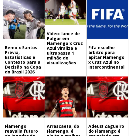
Vídeo: lance de
Pulgar em
Flamengo x Cruz
Remo x Santos:
Fifa escolhe
Azul viraliza e
Prévia,
árbitro para
ultrapassa 1
Estatísticas e
apitar Flamengo
milhão de
Contexto para a
x Cruz Azul no
visualizações
Decisão na Copa
Intercontinental
do Brasil 2026
Flamengo
Arrascaeta, do
Adeus! Zagueiro
reavalia futuro
Flamengo, é
do Flamengo é
de jogador do
eleito o melhor
anunciado em