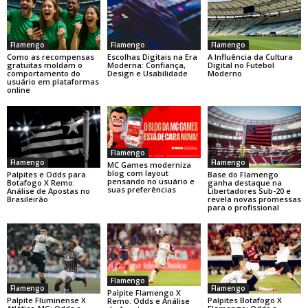
Flamengo
Flamengo
Flamengo
Como as recompensas
Escolhas Digitais na Era
A Influência da Cultura
gratuitas moldam o
Moderna: Confiança,
Digital no Futebol
comportamento do
Design e Usabilidade
Moderno
usuário em plataformas
online
Flamengo
Flamengo
Flamengo
MC Games moderniza
blog com layout
Base do Flamengo
Palpites e Odds para
pensando no usuário e
ganha destaque na
Botafogo X Remo:
suas preferências
Libertadores Sub-20 e
Análise de Apostas no
revela novas promessas
Brasileirão
para o profissional
Flamengo
Flamengo
Flamengo
Palpite Flamengo X
Palpite Fluminense X
Palpites Botafogo X
Remo: Odds e Análise