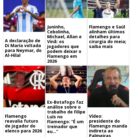
Juninho,
Flamengo e Saúl
Cebolinha,
alinham últimos
Michael, Allan e
detalhes para
A declaração de
Vinã: os
cirurgia do meia;
Di María voltada
jogadores que
saiba mais
para Neymar, do
podem deixar o
Al-Hilal
Flamengo em
2026
Ex-Botafogo faz
análise sobre o
trabalho de Filipe
Flamengo
Vídeo:
Luís no
reavalia futuro
presidente do
Flamengo: “É um
de jogador do
Flamengo manda
treinador que
elenco para 2026
indireta ao
eu…”
Palmeiras