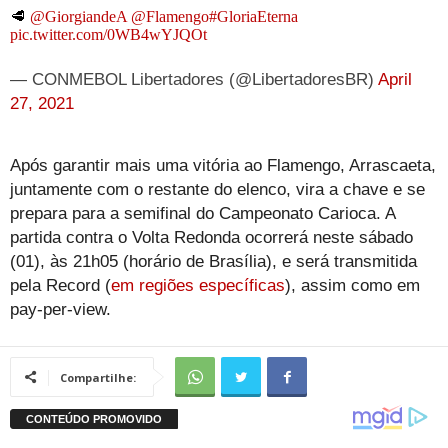
🥩
@GiorgiandeA
@Flamengo
#GloriaEterna
pic.twitter.com/0WB4wYJQOt
— CONMEBOL Libertadores (@LibertadoresBR)
April
27, 2021
Após garantir mais uma vitória ao Flamengo, Arrascaeta,
juntamente com o restante do elenco, vira a chave e se
prepara para a semifinal do Campeonato Carioca. A
partida contra o Volta Redonda ocorrerá neste sábado
(01), às 21h05 (horário de Brasília), e será transmitida
pela Record (
em regiões específicas
), assim como em
pay-per-view.
Compartilhe: