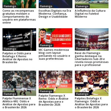
Flamengo
Flamengo
Flamengo
Como as recompensas
Escolhas Digitais na Era
A Influência da Cultura
gratuitas moldam o
Moderna: Confiança,
Digital no Futebol
comportamento do
Design e Usabilidade
Moderno
usuário em plataformas
online
Flamengo
Flamengo
Flamengo
MC Games moderniza
blog com layout
Base do Flamengo
Palpites e Odds para
pensando no usuário e
ganha destaque na
Botafogo X Remo:
suas preferências
Libertadores Sub-20 e
Análise de Apostas no
revela novas promessas
Brasileirão
para o profissional
Flamengo
Flamengo
Flamengo
Palpite Flamengo X
Palpite Fluminense X
Palpites Botafogo X
Remo: Odds e Análise
Atlético-MG: Odds e
Flamengo: Odds e
de Apostas para o
Análise de Apostas para
Análise de Apostas para
Brasileirão 2026
o Brasileirão 2026
o Brasileirão 2026