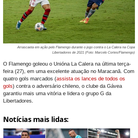
Arrascaeta em ação pelo Flamengo durante o jogo contra o La Calera na Copa
Libertadores de 2021 (Foto: Marcelo Cortes/Flamengo)
O Flamengo goleou o Unióna La Calera na última terça-
feira (27), em uma excelente atuação no Maracanã. Com
quatro gols marcados (
assista os lances de todos os
gols
) contra o adversário chileno, o clube da Gávea
garantiu mais uma vitória e lidera o grupo G da
Libertadores.
Notícias mais lidas: