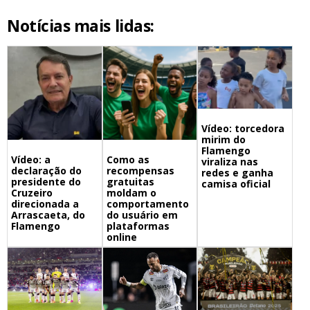
Notícias mais lidas:
Vídeo: torcedora
mirim do
Flamengo
Vídeo: a
Como as
viraliza nas
declaração do
recompensas
redes e ganha
presidente do
gratuitas
camisa oficial
Cruzeiro
moldam o
direcionada a
comportamento
Arrascaeta, do
do usuário em
Flamengo
plataformas
online