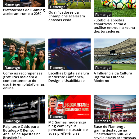
Flamengo
Flamengo
Plataformas de iGaming
Qualificadores da
aceleram rumo a 2030
Flamengo
Champions aceleram
apostas cedo
Futebol e apostas
esportivas: como a
análise entrou na rotina
dos torcedores
Flamengo
Flamengo
Flamengo
Como as recompensas
Escolhas Digitais na Era
A Influência da Cultura
gratuitas moldam o
Moderna: Confiança,
Digital no Futebol
comportamento do
Design e Usabilidade
Moderno
usuário em plataformas
online
Flamengo
Flamengo
Flamengo
MC Games moderniza
blog com layout
Base do Flamengo
Palpites e Odds para
pensando no usuário e
ganha destaque na
Botafogo X Remo:
suas preferências
Libertadores Sub-20 e
Análise de Apostas no
revela novas promessas
Brasileirão