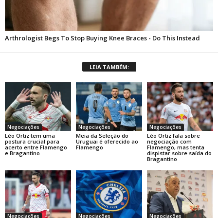
LEIA TAMBÉM:
Negociações
Negociações
Negociações
Léo Ortiz tem uma
Meia da Seleção do
Léo Ortiz fala sobre
postura crucial para
Uruguai é oferecido ao
negociação com
acerto entre Flamengo
Flamengo
Flamengo, mas tenta
e Bragantino
dispistar sobre saída do
Bragantino
Negociações
Negociações
Negociações