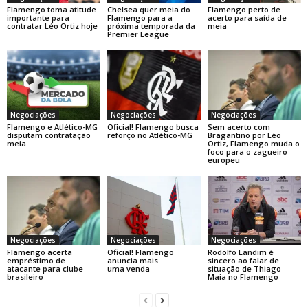
Flamengo toma atitude
Chelsea quer meia do
Flamengo perto de
importante para
Flamengo para a
acerto para saída de
contratar Léo Ortiz hoje
próxima temporada da
meia
Premier League
Negociações
Negociações
Negociações
Flamengo e Atlético-MG
Oficial! Flamengo busca
Sem acerto com
disputam contratação
reforço no Atlético-MG
Bragantino por Léo
meia
Ortiz, Flamengo muda o
foco para o zagueiro
europeu
Negociações
Negociações
Negociações
Flamengo acerta
Oficial! Flamengo
Rodolfo Landim é
empréstimo de
anuncia mais
sincero ao falar de
atacante para clube
uma venda
situação de Thiago
brasileiro
Maia no Flamengo