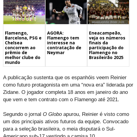
Flamengo,
Eneacampeão,
AGORA:
Barcelona, PSG e
veja os números
Flamengo tem
Chelsea
finais da
interesse na
concorrem ao
participação do
contratação de
prêmio de
Flamengo no
Neymar
melhor clube do
Brasileirão 2025
mundo
A publicação sustenta que os espanhóis veem Reinier
como futuro protagonista em uma “nova era” liderada por
Zidane. O jogador completa 18 anos em janeiro do ano
que vem e tem contrato com o Flamengo até 2021.
Segundo o jornal
O Globo
apurou, Reinier é visto como
um dos principais ativos futuros da equipe. Convocado
para a seleção brasileira, o meia disputará o Sul-
Americano sub-17 vestindo a camisa 10.