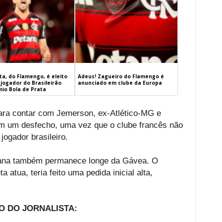
a, do Flamengo, é eleito
Adeus! Zagueiro do Flamengo é
jogador do Brasileirão
anunciado em clube da Europa
mio Bola de Prata
para contar com Jemerson, ex-Atlético-MG e
 um desfecho, uma vez que o clube francês não
jogador brasileiro.
iana também permanece longe da Gávea. O
a atua, teria feito uma pedida inicial alta,
O DO JORNALISTA: