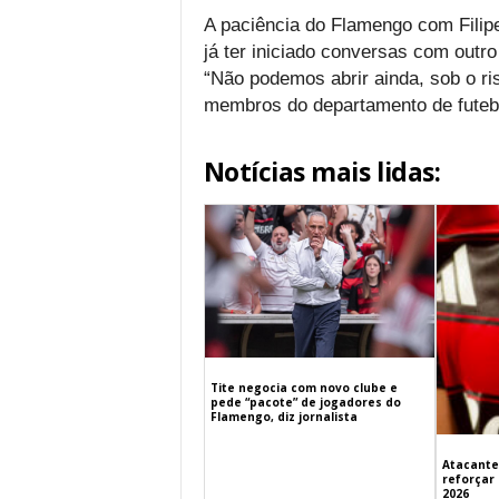
A paciência do Flamengo com Filipe
já ter iniciado conversas com outro
“Não podemos abrir ainda, sob o ri
membros do departamento de futebo
Notícias mais lidas:
Tite negocia com novo clube e
pede “pacote” de jogadores do
Flamengo, diz jornalista
Atacante
reforçar
2026