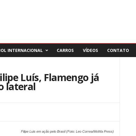
BOL INTERNACIONAL
CARROS
VÍDEOS
CONTATO
lipe Luís, Flamengo já
 lateral
Filipe Luis em ação pelo Brasil (Foto: Leo Correa/MoWa Press)