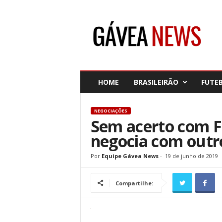
G
á
v
e
a
N
e
HOME
BRASILEIRÃO
FUTE
w
s
NEGOCIAÇÕES
Sem acerto com Fi
negocia com outro
Por
Equipe Gávea News
-
19 de junho de 2019
Compartilhe: