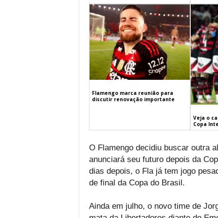
Flamengo marca reunião para
discutir renovação importante
Veja o c
Copa Int
O Flamengo decidiu buscar outra alt
anunciará seu futuro depois da Cop
dias depois, o Fla já tem jogo pesa
de final da Copa do Brasil.
Ainda em julho, o novo time de Jor
mata da Libertadores diante do Em