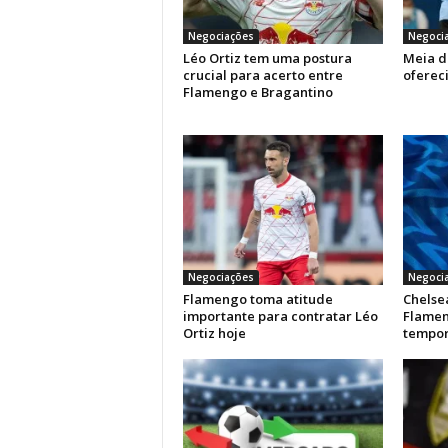
Negociações
Negoci
Léo Ortiz tem uma postura
Meia d
crucial para acerto entre
oferec
Flamengo e Bragantino
Negociações
Negoci
Flamengo toma atitude
Chelse
importante para contratar Léo
Flamen
Ortiz hoje
tempor