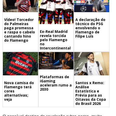
A declaração do
Vídeo! Torcedor
técnico do PSG
do Palmeiras
envolvendo o
paga promessa
Ex-Real Madrid
Flamengo de
e raspa o cabelo
revela torcida
Filipe Luís
cantando hino
pelo Flamengo
do Flamengo
no
Intercontinental
Plataformas de
iGaming
Nova camisa do
Santos x Remo:
aceleram rumo a
Flamengo terá
Análise
2030
cores
Estatística e
alternativas;
Prévia para as
veja
Oitavas da Copa
do Brasil 2026