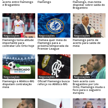
acerto entre Flamengo
Flamengo
Flamengo, mas tenta
e Bragantino
dispistar sobre saída do
Bragantino
Negociações
Negociações
Negociações
Flamengo toma atitude
Chelsea quer meia do
Flamengo perto de
importante para
Flamengo para a
acerto para saída de
contratar Léo Ortiz hoje
próxima temporada da
meia
Premier League
Negociações
Negociações
Negociações
Flamengo e Atlético-MG
Oficial! Flamengo busca
Sem acerto com
disputam contratação
reforço no Atlético-MG
Bragantino por Léo
meia
Ortiz, Flamengo muda o
foco para o zagueiro
europeu