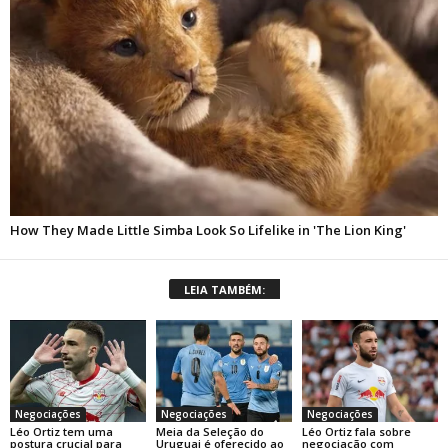
LEIA TAMBÉM:
Negociações
Negociações
Negociações
Léo Ortiz tem uma
Meia da Seleção do
Léo Ortiz fala sobre
postura crucial para
Uruguai é oferecido ao
negociação com