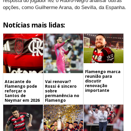
resposta do jogador fez o Rubro-Negro analisar outras
opções, como Guilherme Arana, do Sevilla, da Espanha.
Notícias mais lidas:
Flamengo marca
reunião para
discutir
Atacante do
Vai renovar?
renovação
Flamengo pode
Rossi é sincero
importante
reforçar o
sobre
Santos de
permanência no
Neymar em 2026
Flamengo