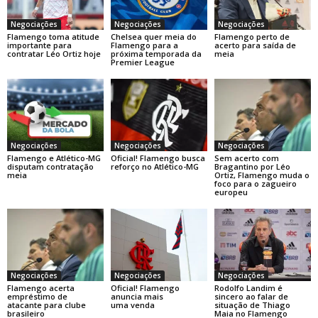
Negociações
Negociações
Negociações
Flamengo toma atitude
Chelsea quer meia do
Flamengo perto de
importante para
Flamengo para a
acerto para saída de
contratar Léo Ortiz hoje
próxima temporada da
meia
Premier League
Negociações
Negociações
Negociações
Flamengo e Atlético-MG
Oficial! Flamengo busca
Sem acerto com
disputam contratação
reforço no Atlético-MG
Bragantino por Léo
meia
Ortiz, Flamengo muda o
foco para o zagueiro
europeu
Negociações
Negociações
Negociações
Flamengo acerta
Oficial! Flamengo
Rodolfo Landim é
empréstimo de
anuncia mais
sincero ao falar de
atacante para clube
uma venda
situação de Thiago
brasileiro
Maia no Flamengo