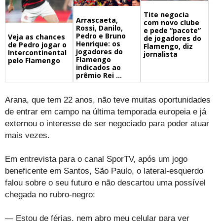
Tite negocia
Arrascaeta,
com novo clube
Rossi, Danilo,
e pede “pacote”
Pedro e Bruno
Veja as chances
de jogadores do
Henrique: os
de Pedro jogar o
Flamengo, diz
jogadores do
Intercontinental
jornalista
Flamengo
pelo Flamengo
indicados ao
prêmio Rei ...
Arana, que tem 22 anos, não teve muitas oportunidades
de entrar em campo na última temporada europeia e já
externou o interesse de ser negociado para poder atuar
mais vezes.
Em entrevista para o canal SporTV, após um jogo
beneficente em Santos, São Paulo, o lateral-esquerdo
falou sobre o seu futuro e não descartou uma possível
chegada no rubro-negro:
— Estou de férias, nem abro meu celular para ver