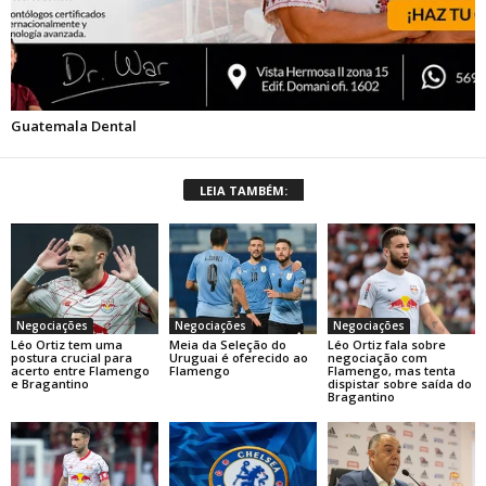
LEIA TAMBÉM:
Negociações
Negociações
Negociações
Léo Ortiz tem uma
Meia da Seleção do
Léo Ortiz fala sobre
postura crucial para
Uruguai é oferecido ao
negociação com
acerto entre Flamengo
Flamengo
Flamengo, mas tenta
e Bragantino
dispistar sobre saída do
Bragantino