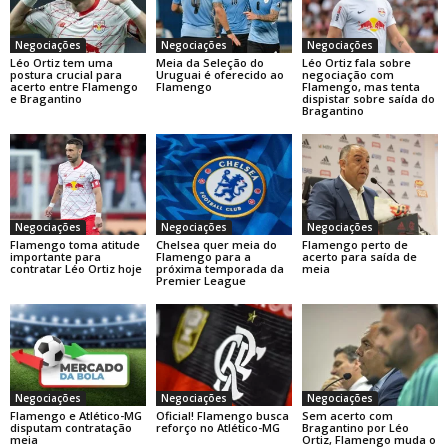
Negociações
Negociações
Negociações
Léo Ortiz tem uma
Meia da Seleção do
Léo Ortiz fala sobre
postura crucial para
Uruguai é oferecido ao
negociação com
acerto entre Flamengo
Flamengo
Flamengo, mas tenta
e Bragantino
dispistar sobre saída do
Bragantino
Negociações
Negociações
Negociações
Flamengo toma atitude
Chelsea quer meia do
Flamengo perto de
importante para
Flamengo para a
acerto para saída de
contratar Léo Ortiz hoje
próxima temporada da
meia
Premier League
Negociações
Negociações
Negociações
Flamengo e Atlético-MG
Oficial! Flamengo busca
Sem acerto com
disputam contratação
reforço no Atlético-MG
Bragantino por Léo
meia
Ortiz, Flamengo muda o