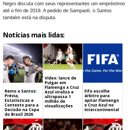
Negro discuta com seus representantes um empréstimo
até o fim de 2019. A pedido de Sampaoli, o Santos
também está na disputa.
Notícias mais lidas:
Vídeo: lance de
Pulgar em
Flamengo x Cruz
Remo x Santos:
Fifa escolhe
Azul viraliza e
Prévia,
árbitro para
ultrapassa 1
Estatísticas e
apitar Flamengo
milhão de
Contexto para a
x Cruz Azul no
visualizações
Decisão na Copa
Intercontinental
do Brasil 2026