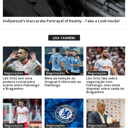
LEIA TAMBÉM:
Negociações
Negociações
Negociações
Léo Ortiz tem uma
Meia da Seleção do
Léo Ortiz fala sobre
postura crucial para
Uruguai é oferecido ao
negociação com
acerto entre Flamengo
Flamengo
Flamengo, mas tenta
e Bragantino
dispistar sobre saída do
Bragantino
Negociações
Negociações
Negociações