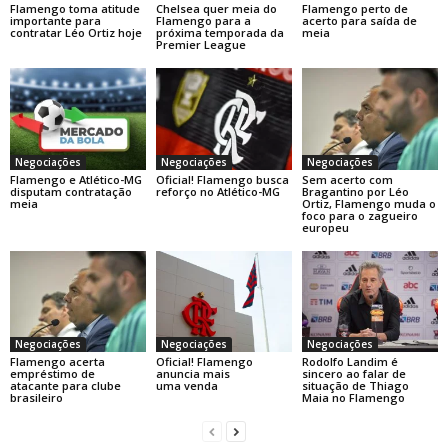
Flamengo toma atitude
Chelsea quer meia do
Flamengo perto de
importante para
Flamengo para a
acerto para saída de
contratar Léo Ortiz hoje
próxima temporada da
meia
Premier League
Negociações
Negociações
Negociações
Flamengo e Atlético-MG
Oficial! Flamengo busca
Sem acerto com
disputam contratação
reforço no Atlético-MG
Bragantino por Léo
meia
Ortiz, Flamengo muda o
foco para o zagueiro
europeu
Negociações
Negociações
Negociações
Flamengo acerta
Oficial! Flamengo
Rodolfo Landim é
empréstimo de
anuncia mais
sincero ao falar de
atacante para clube
uma venda
situação de Thiago
brasileiro
Maia no Flamengo