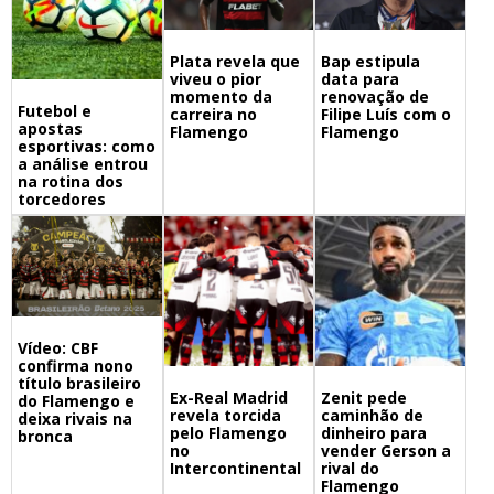
Bap estipula
Plata revela que
data para
viveu o pior
renovação de
momento da
Futebol e
Filipe Luís com o
carreira no
apostas
Flamengo
Flamengo
esportivas: como
a análise entrou
na rotina dos
torcedores
Vídeo: CBF
confirma nono
título brasileiro
Ex-Real Madrid
Zenit pede
do Flamengo e
revela torcida
caminhão de
deixa rivais na
pelo Flamengo
dinheiro para
bronca
no
vender Gerson a
Intercontinental
rival do
Flamengo