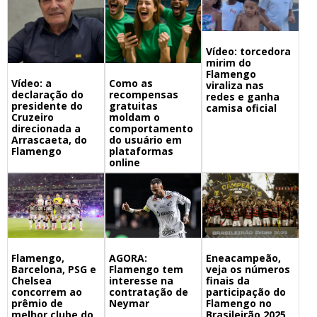
Vídeo: torcedora
mirim do
Flamengo
Vídeo: a
Como as
viraliza nas
declaração do
recompensas
redes e ganha
presidente do
gratuitas
camisa oficial
Cruzeiro
moldam o
direcionada a
comportamento
Arrascaeta, do
do usuário em
Flamengo
plataformas
online
Flamengo,
Eneacampeão,
AGORA:
Barcelona, PSG e
veja os números
Flamengo tem
Chelsea
finais da
interesse na
concorrem ao
participação do
contratação de
prêmio de
Flamengo no
Neymar
melhor clube do
Brasileirão 2025