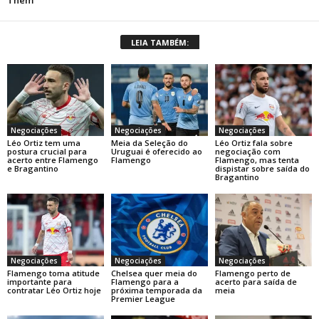
LEIA TAMBÉM:
Negociações
Negociações
Negociações
Léo Ortiz tem uma
Meia da Seleção do
Léo Ortiz fala sobre
postura crucial para
Uruguai é oferecido ao
negociação com
acerto entre Flamengo
Flamengo
Flamengo, mas tenta
e Bragantino
dispistar sobre saída do
Bragantino
Negociações
Negociações
Negociações
Flamengo toma atitude
Chelsea quer meia do
Flamengo perto de
importante para
Flamengo para a
acerto para saída de
contratar Léo Ortiz hoje
próxima temporada da
meia
Premier League