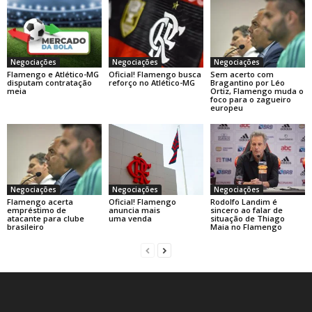
Negociações
Negociações
Negociações
Flamengo e Atlético-MG
Oficial! Flamengo busca
Sem acerto com
disputam contratação
reforço no Atlético-MG
Bragantino por Léo
meia
Ortiz, Flamengo muda o
foco para o zagueiro
europeu
Negociações
Negociações
Negociações
Flamengo acerta
Oficial! Flamengo
Rodolfo Landim é
empréstimo de
anuncia mais
sincero ao falar de
atacante para clube
uma venda
situação de Thiago
brasileiro
Maia no Flamengo