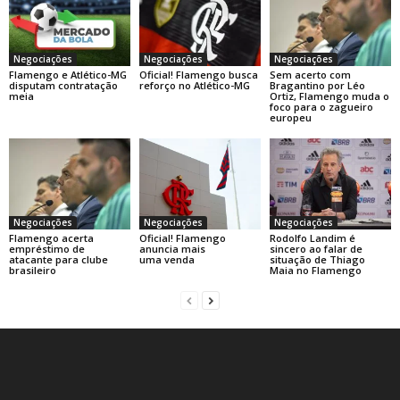
Negociações
Negociações
Negociações
Flamengo e Atlético-MG
Oficial! Flamengo busca
Sem acerto com
disputam contratação
reforço no Atlético-MG
Bragantino por Léo
meia
Ortiz, Flamengo muda o
foco para o zagueiro
europeu
Negociações
Negociações
Negociações
Flamengo acerta
Oficial! Flamengo
Rodolfo Landim é
empréstimo de
anuncia mais
sincero ao falar de
atacante para clube
uma venda
situação de Thiago
brasileiro
Maia no Flamengo