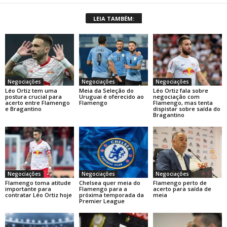
LEIA TAMBÉM:
Negociações
Negociações
Negociações
Léo Ortiz tem uma
Meia da Seleção do
Léo Ortiz fala sobre
postura crucial para
Uruguai é oferecido ao
negociação com
acerto entre Flamengo
Flamengo
Flamengo, mas tenta
e Bragantino
dispistar sobre saída do
Bragantino
Negociações
Negociações
Negociações
Flamengo toma atitude
Chelsea quer meia do
Flamengo perto de
importante para
Flamengo para a
acerto para saída de
contratar Léo Ortiz hoje
próxima temporada da
meia
Premier League