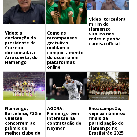
Vídeo: torcedora
mirim do
Flamengo
Vídeo: a
Como as
viraliza nas
declaração do
recompensas
redes e ganha
presidente do
gratuitas
camisa oficial
Cruzeiro
moldam o
direcionada a
comportamento
Arrascaeta, do
do usuário em
Flamengo
plataformas
online
Flamengo,
Eneacampeão,
AGORA:
Barcelona, PSG e
veja os números
Flamengo tem
Chelsea
finais da
interesse na
concorrem ao
participação do
contratação de
prêmio de
Flamengo no
Neymar
melhor clube do
Brasileirão 2025