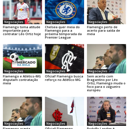
Negociações
Negociações
Negociações
Flamengo toma atitude
Chelsea quer meia do
Flamengo perto de
importante para
Flamengo para a
acerto para saída de
contratar Léo Ortiz hoje
próxima temporada da
meia
Premier League
Negociações
Negociações
Negociações
Flamengo e Atlético-MG
Oficial! Flamengo busca
Sem acerto com
disputam contratação
reforço no Atlético-MG
Bragantino por Léo
meia
Ortiz, Flamengo muda o
foco para o zagueiro
europeu
Negociações
Negociações
Negociações
Flamengo acerta
Oficial! Flamengo
Rodolfo Landim é