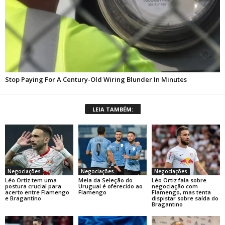
LEIA TAMBÉM:
Negociações
Negociações
Negociações
Léo Ortiz tem uma
Meia da Seleção do
Léo Ortiz fala sobre
postura crucial para
Uruguai é oferecido ao
negociação com
acerto entre Flamengo
Flamengo
Flamengo, mas tenta
e Bragantino
dispistar sobre saída do
Bragantino