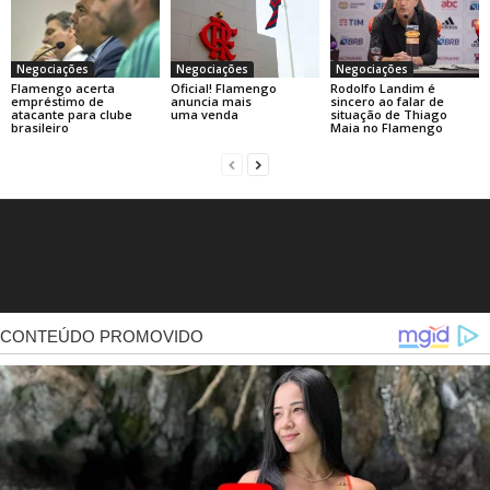
Negociações
Negociações
Negociações
Flamengo acerta
Oficial! Flamengo
Rodolfo Landim é
empréstimo de
anuncia mais
sincero ao falar de
atacante para clube
uma venda
situação de Thiago
brasileiro
Maia no Flamengo