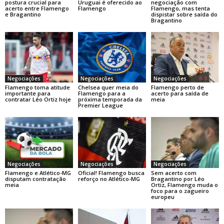
postura crucial para
Uruguai é oferecido ao
negociação com
acerto entre Flamengo
Flamengo
Flamengo, mas tenta
e Bragantino
dispistar sobre saída do
Bragantino
Negociações
Negociações
Negociações
Flamengo toma atitude
Chelsea quer meia do
Flamengo perto de
importante para
Flamengo para a
acerto para saída de
contratar Léo Ortiz hoje
próxima temporada da
meia
Premier League
Negociações
Negociações
Negociações
Flamengo e Atlético-MG
Oficial! Flamengo busca
Sem acerto com
disputam contratação
reforço no Atlético-MG
Bragantino por Léo
meia
Ortiz, Flamengo muda o
foco para o zagueiro
europeu