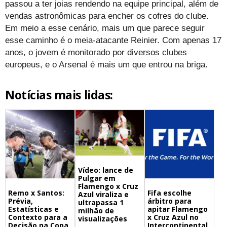
passou a ter joias rendendo na equipe principal, além de
vendas astronômicas para encher os cofres do clube.
Em meio a esse cenário, mais um que parece seguir
esse caminho é o meia-atacante Reinier. Com apenas 17
anos, o jovem é monitorado por diversos clubes
europeus, e o Arsenal é mais um que entrou na briga.
Notícias mais lidas:
Vídeo: lance de
Pulgar em
Flamengo x Cruz
Remo x Santos:
Fifa escolhe
Azul viraliza e
Prévia,
árbitro para
ultrapassa 1
Estatísticas e
apitar Flamengo
milhão de
Contexto para a
x Cruz Azul no
visualizações
Decisão na Copa
Intercontinental