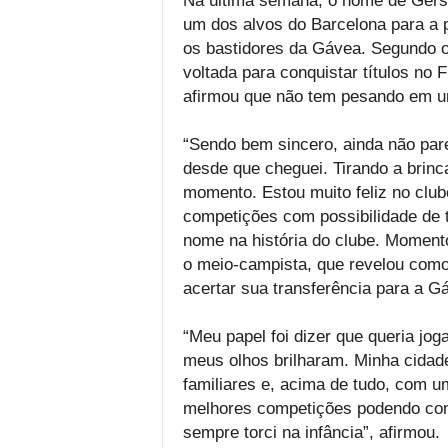
Na última semana, o nome de Gers
um dos alvos do Barcelona para a p
os bastidores da Gávea. Segundo o
voltada para conquistar títulos no 
afirmou que não tem pesando em u
“Sendo bem sincero, ainda não pare
desde que cheguei. Tirando a brinc
momento. Estou muito feliz no clu
competições com possibilidade de t
nome na história do clube. Moment
o meio-campista, que revelou como
acertar sua transferência para a G
“Meu papel foi dizer que queria jo
meus olhos brilharam. Minha cidade
familiares e, acima de tudo, com um
melhores competições podendo conqu
sempre torci na infância”, afirmou.