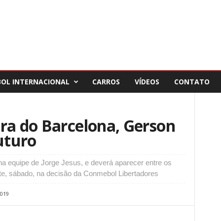
BOL INTERNACIONAL
CARROS
VÍDEOS
CONTATO
ra do Barcelona, Gerson
futuro
na equipe de Jorge Jesus, e deverá aparecer entre os
late, sábado, na decisão da Conmebol Libertadores
019