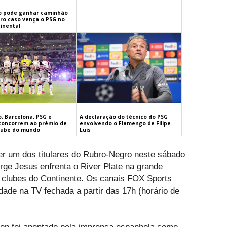
 pode ganhar caminhão
iro caso vença o PSG no
inental
, Barcelona, PSG e
A declaração do técnico do PSG
concorrem ao prêmio de
envolvendo o Flamengo de Filipe
lube do mundo
Luís
er um dos titulares do Rubro-Negro neste sábado
rge Jesus enfrenta o River Plate na grande
e clubes do Continente. Os canais FOX Sports
dade na TV fechada a partir das 17h (horário de