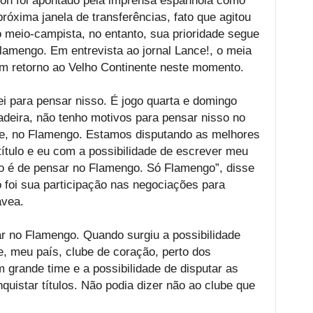
on foi apontado pela imprensa espanhola como
róxima janela de transferências, fato que agitou
 meio-campista, no entanto, sua prioridade segue
Flamengo. Em entrevista ao jornal Lance!, o meia
m retorno ao Velho Continente neste momento.
i para pensar nisso. É jogo quarta e domingo
adeira, não tenho motivos para pensar nisso no
be, no Flamengo. Estamos disputando as melhores
ítulo e eu com a possibilidade de escrever meu
o é de pensar no Flamengo. Só Flamengo”, disse
 foi sua participação nas negociações para
ávea.
gar no Flamengo. Quando surgiu a possibilidade
, meu país, clube de coração, perto dos
 grande time e a possibilidade de disputar as
istar títulos. Não podia dizer não ao clube que