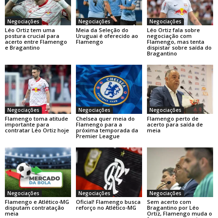
Negociações
Negociações
Negociações
Léo Ortiz tem uma
Meia da Seleção do
Léo Ortiz fala sobre
postura crucial para
Uruguai é oferecido ao
negociação com
acerto entre Flamengo
Flamengo
Flamengo, mas tenta
e Bragantino
dispistar sobre saída do
Bragantino
Negociações
Negociações
Negociações
Flamengo toma atitude
Chelsea quer meia do
Flamengo perto de
importante para
Flamengo para a
acerto para saída de
contratar Léo Ortiz hoje
próxima temporada da
meia
Premier League
Negociações
Negociações
Negociações
Flamengo e Atlético-MG
Oficial! Flamengo busca
Sem acerto com
disputam contratação
reforço no Atlético-MG
Bragantino por Léo
meia
Ortiz, Flamengo muda o