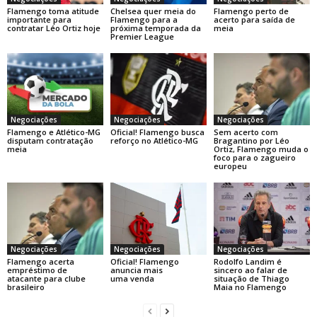
Flamengo toma atitude
Chelsea quer meia do
Flamengo perto de
importante para
Flamengo para a
acerto para saída de
contratar Léo Ortiz hoje
próxima temporada da
meia
Premier League
Negociações
Negociações
Negociações
Flamengo e Atlético-MG
Oficial! Flamengo busca
Sem acerto com
disputam contratação
reforço no Atlético-MG
Bragantino por Léo
meia
Ortiz, Flamengo muda o
foco para o zagueiro
europeu
Negociações
Negociações
Negociações
Flamengo acerta
Oficial! Flamengo
Rodolfo Landim é
empréstimo de
anuncia mais
sincero ao falar de
atacante para clube
uma venda
situação de Thiago
brasileiro
Maia no Flamengo