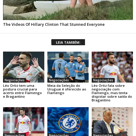
LEIA TAMBÉM:
Negociações
Negociações
Negociações
Léo Ortiz tem uma
Meia da Seleção do
Léo Ortiz fala sobre
postura crucial para
Uruguai é oferecido ao
negociação com
acerto entre Flamengo
Flamengo
Flamengo, mas tenta
e Bragantino
dispistar sobre saída do
Bragantino
Negociações
Negociações
Negociações