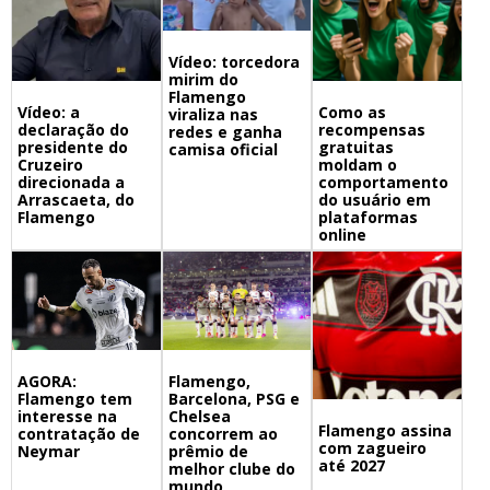
Vídeo: torcedora
mirim do
Flamengo
Vídeo: a
Como as
viraliza nas
declaração do
recompensas
redes e ganha
presidente do
gratuitas
camisa oficial
Cruzeiro
moldam o
direcionada a
comportamento
Arrascaeta, do
do usuário em
Flamengo
plataformas
online
Flamengo,
AGORA:
Barcelona, PSG e
Flamengo tem
Chelsea
interesse na
Flamengo assina
concorrem ao
contratação de
com zagueiro
prêmio de
Neymar
até 2027
melhor clube do
mundo