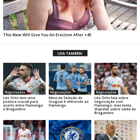
LEIA TAMBÉM:
Negociações
Negociações
Negociações
Léo Ortiz tem uma
Meia da Seleção do
Léo Ortiz fala sobre
postura crucial para
Uruguai é oferecido ao
negociação com
acerto entre Flamengo
Flamengo
Flamengo, mas tenta
e Bragantino
dispistar sobre saída do
Bragantino