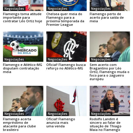
Negociações
Negociações
Negociações
Flamengo toma atitude
Chelsea quer meia do
Flamengo perto de
importante para
Flamengo para a
acerto para saída de
contratar Léo Ortiz hoje
próxima temporada da
meia
Premier League
Negociações
Negociações
Negociações
Flamengo e Atlético-MG
Oficial! Flamengo busca
Sem acerto com
disputam contratação
reforço no Atlético-MG
Bragantino por Léo
meia
Ortiz, Flamengo muda o
foco para o zagueiro
europeu
Negociações
Negociações
Negociações
Flamengo acerta
Oficial! Flamengo
Rodolfo Landim é
empréstimo de
anuncia mais
sincero ao falar de
atacante para clube
uma venda
situação de Thiago
brasileiro
Maia no Flamengo