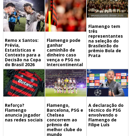
Flamengo tem
três
representantes
Remo x Santos:
Flamengo pode
na seleção do
Prévia,
ganhar
Brasileirão do
Estatísticas e
caminhão de
prêmio Bola de
Contexto para a
dinheiro caso
Prata
Decisão na Copa
vença o PSG no
do Brasil 2026
Intercontinental
Flamengo,
A declaração do
Reforço?
Barcelona, PSG e
técnico do PSG
Flamengo
Chelsea
envolvendo o
anuncia jogador
concorrem ao
Flamengo de
nas redes sociais
prêmio de
Filipe Luís
melhor clube do
mundo