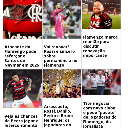
Flamengo marca
reunião para
discutir
Atacante do
Vai renovar?
renovação
Flamengo pode
Rossi é sincero
importante
reforçar o
sobre
Santos de
permanência no
Neymar em 2026
Flamengo
Tite negocia
Arrascaeta,
com novo clube
Rossi, Danilo,
e pede “pacote”
Pedro e Bruno
Veja as chances
de jogadores do
Henrique: os
de Pedro jogar o
Flamengo, diz
jogadores do
Intercontinental
jornalista