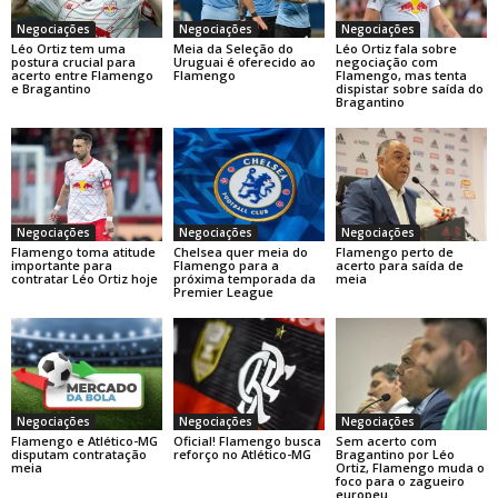
Negociações
Negociações
Negociações
Léo Ortiz tem uma
Meia da Seleção do
Léo Ortiz fala sobre
postura crucial para
Uruguai é oferecido ao
negociação com
acerto entre Flamengo
Flamengo
Flamengo, mas tenta
e Bragantino
dispistar sobre saída do
Bragantino
Negociações
Negociações
Negociações
Flamengo toma atitude
Chelsea quer meia do
Flamengo perto de
importante para
Flamengo para a
acerto para saída de
contratar Léo Ortiz hoje
próxima temporada da
meia
Premier League
Negociações
Negociações
Negociações
Flamengo e Atlético-MG
Oficial! Flamengo busca
Sem acerto com
disputam contratação
reforço no Atlético-MG
Bragantino por Léo
meia
Ortiz, Flamengo muda o
foco para o zagueiro
europeu