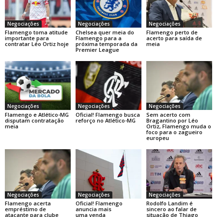
Negociações
Negociações
Negociações
Flamengo toma atitude
Chelsea quer meia do
Flamengo perto de
importante para
Flamengo para a
acerto para saída de
contratar Léo Ortiz hoje
próxima temporada da
meia
Premier League
Negociações
Negociações
Negociações
Flamengo e Atlético-MG
Oficial! Flamengo busca
Sem acerto com
disputam contratação
reforço no Atlético-MG
Bragantino por Léo
meia
Ortiz, Flamengo muda o
foco para o zagueiro
europeu
Negociações
Negociações
Negociações
Flamengo acerta
Oficial! Flamengo
Rodolfo Landim é
empréstimo de
anuncia mais
sincero ao falar de
atacante para clube
uma venda
situação de Thiago