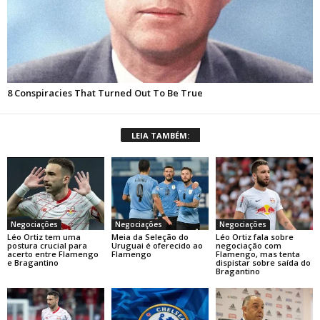
LEIA TAMBÉM:
Negociações
Negociações
Negociações
Léo Ortiz tem uma
Meia da Seleção do
Léo Ortiz fala sobre
postura crucial para
Uruguai é oferecido ao
negociação com
acerto entre Flamengo
Flamengo
Flamengo, mas tenta
e Bragantino
dispistar sobre saída do
Bragantino