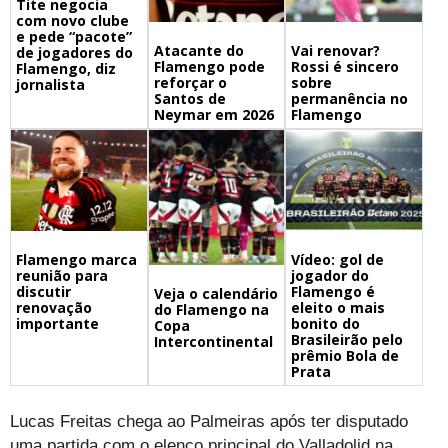
Tite negocia
com novo clube
e pede “pacote”
Atacante do
Vai renovar?
de jogadores do
Flamengo pode
Rossi é sincero
Flamengo, diz
reforçar o
sobre
jornalista
Santos de
permanência no
Neymar em 2026
Flamengo
Flamengo marca
Vídeo: gol de
reunião para
jogador do
discutir
Flamengo é
Veja o calendário
renovação
eleito o mais
do Flamengo na
importante
bonito do
Copa
Brasileirão pelo
Intercontinental
prêmio Bola de
Prata
Lucas Freitas chega ao Palmeiras após ter disputado
uma partida com o elenco principal do Valladolid na