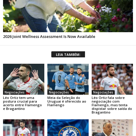
LEIA TAMBÉM:
Negociações
Negociações
Negociações
Léo Ortiz tem uma
Meia da Seleção do
Léo Ortiz fala sobre
postura crucial para
Uruguai é oferecido ao
negociação com
acerto entre Flamengo
Flamengo
Flamengo, mas tenta
e Bragantino
dispistar sobre saída do
Bragantino