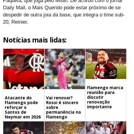
Paquetá, que joga pelo Milan. De acordo com o jornal
Daily Mail, o Mais Querido pode estar próximo de se
despedir de outra joia da base, que integra o time sub-
20, Reinier.
Notícias mais lidas:
Flamengo marca
reunião para
discutir
Atacante do
Vai renovar?
renovação
Flamengo pode
Rossi é sincero
importante
reforçar o
sobre
Santos de
permanência no
Neymar em 2026
Flamengo