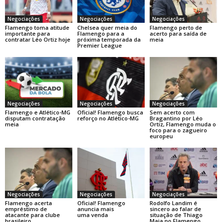
Negociações
Negociações
Negociações
Flamengo toma atitude
Chelsea quer meia do
Flamengo perto de
importante para
Flamengo para a
acerto para saída de
contratar Léo Ortiz hoje
próxima temporada da
meia
Premier League
Negociações
Negociações
Negociações
Flamengo e Atlético-MG
Oficial! Flamengo busca
Sem acerto com
disputam contratação
reforço no Atlético-MG
Bragantino por Léo
meia
Ortiz, Flamengo muda o
foco para o zagueiro
europeu
Negociações
Negociações
Negociações
Flamengo acerta
Oficial! Flamengo
Rodolfo Landim é
empréstimo de
anuncia mais
sincero ao falar de
atacante para clube
uma venda
situação de Thiago
brasileiro
Maia no Flamengo