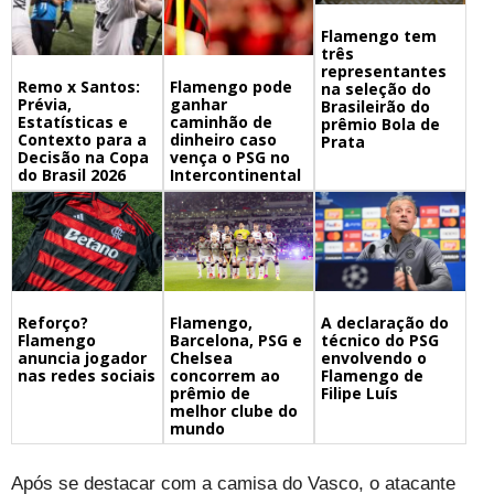
Flamengo tem
três
representantes
Remo x Santos:
Flamengo pode
na seleção do
Prévia,
ganhar
Brasileirão do
Estatísticas e
caminhão de
prêmio Bola de
Contexto para a
dinheiro caso
Prata
Decisão na Copa
vença o PSG no
do Brasil 2026
Intercontinental
Flamengo,
A declaração do
Reforço?
Barcelona, PSG e
técnico do PSG
Flamengo
Chelsea
envolvendo o
anuncia jogador
concorrem ao
Flamengo de
nas redes sociais
prêmio de
Filipe Luís
melhor clube do
mundo
Após se destacar com a camisa do Vasco, o atacante