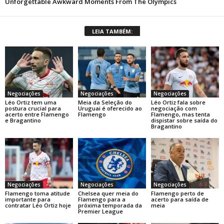
LEIA TAMBÉM:
Negociações
Negociações
Negociações
Léo Ortiz tem uma
Meia da Seleção do
Léo Ortiz fala sobre
postura crucial para
Uruguai é oferecido ao
negociação com
acerto entre Flamengo
Flamengo
Flamengo, mas tenta
e Bragantino
dispistar sobre saída do
Bragantino
Negociações
Negociações
Negociações
Flamengo toma atitude
Chelsea quer meia do
Flamengo perto de
importante para
Flamengo para a
acerto para saída de
contratar Léo Ortiz hoje
próxima temporada da
meia
Premier League