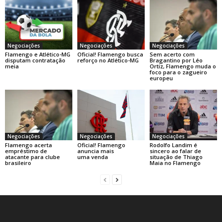
Negociações
Negociações
Negociações
Flamengo e Atlético-MG
Oficial! Flamengo busca
Sem acerto com
disputam contratação
reforço no Atlético-MG
Bragantino por Léo
meia
Ortiz, Flamengo muda o
foco para o zagueiro
europeu
Negociações
Negociações
Negociações
Flamengo acerta
Oficial! Flamengo
Rodolfo Landim é
empréstimo de
anuncia mais
sincero ao falar de
atacante para clube
uma venda
situação de Thiago
brasileiro
Maia no Flamengo