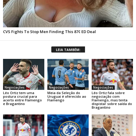
LEIA TAMBÉM:
Negociações
Negociações
Negociações
Léo Ortiz tem uma
Meia da Seleção do
Léo Ortiz fala sobre
postura crucial para
Uruguai é oferecido ao
negociação com
acerto entre Flamengo
Flamengo
Flamengo, mas tenta
e Bragantino
dispistar sobre saída do
Bragantino