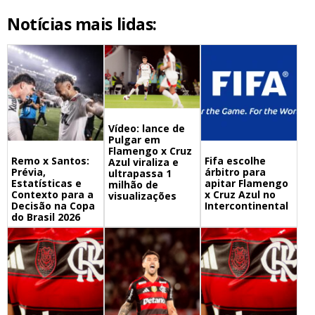
Notícias mais lidas:
Vídeo: lance de
Pulgar em
Flamengo x Cruz
Remo x Santos:
Fifa escolhe
Azul viraliza e
Prévia,
árbitro para
ultrapassa 1
Estatísticas e
apitar Flamengo
milhão de
Contexto para a
x Cruz Azul no
visualizações
Decisão na Copa
Intercontinental
do Brasil 2026