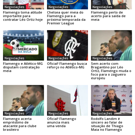
Negociações
Negociações
Negociações
Flamengo toma atitude
Chelsea quer meia do
Flamengo perto de
importante para
Flamengo para a
acerto para saída de
contratar Léo Ortiz hoje
próxima temporada da
meia
Premier League
Negociações
Negociações
Negociações
Flamengo e Atlético-MG
Oficial! Flamengo busca
Sem acerto com
disputam contratação
reforço no Atlético-MG
Bragantino por Léo
meia
Ortiz, Flamengo muda o
foco para o zagueiro
europeu
Negociações
Negociações
Negociações
Flamengo acerta
Oficial! Flamengo
Rodolfo Landim é
empréstimo de
anuncia mais
sincero ao falar de
atacante para clube
uma venda
situação de Thiago
brasileiro
Maia no Flamengo