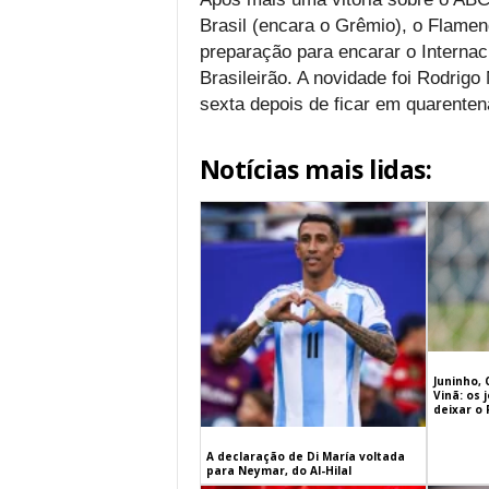
Brasil (encara o Grêmio), o Flameng
preparação para encarar o Internac
Brasileirão. A novidade foi Rodrig
sexta depois de ficar em quarentena
Notícias mais lidas:
Juninho, 
Vinã: os
deixar o
A declaração de Di María voltada
para Neymar, do Al-Hilal