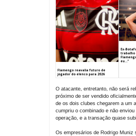
Ex-Botaf
trabalho 
Flamengo
eu…”
Flamengo reavalia futuro de
jogador do elenco para 2026
O atacante, entretanto, não será re
próximo de ser vendido oficialment
de os dois clubes chegarem a um ace
cumpriu o combinado e não enviou 
operação, e a transação quase subi
Os empresários de Rodrigo Muniz 