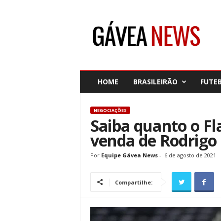
G
á
v
e
a
N
e
HOME
BRASILEIRÃO
FUTE
w
s
NEGOCIAÇÕES
Saiba quanto o Fl
venda de Rodrigo
Por
Equipe Gávea News
-
6 de agosto de 2021
Compartilhe: