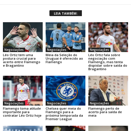
LEIA TAMBÉM:
Negociações
Negociações
Negociações
Léo Ortiz tem uma
Meia da Seleção do
Léo Ortiz fala sobre
postura crucial para
Uruguai é oferecido ao
negociação com
acerto entre Flamengo
Flamengo
Flamengo, mas tenta
e Bragantino
dispistar sobre saída do
Bragantino
Negociações
Negociações
Negociações
Flamengo toma atitude
Chelsea quer meia do
Flamengo perto de
importante para
Flamengo para a
acerto para saída de
contratar Léo Ortiz hoje
próxima temporada da
meia
Premier League