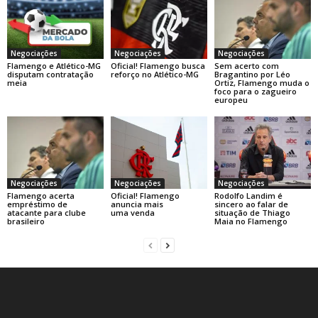
Negociações
Negociações
Negociações
Flamengo e Atlético-MG
Oficial! Flamengo busca
Sem acerto com
disputam contratação
reforço no Atlético-MG
Bragantino por Léo
meia
Ortiz, Flamengo muda o
foco para o zagueiro
europeu
Negociações
Negociações
Negociações
Flamengo acerta
Oficial! Flamengo
Rodolfo Landim é
empréstimo de
anuncia mais
sincero ao falar de
atacante para clube
uma venda
situação de Thiago
brasileiro
Maia no Flamengo