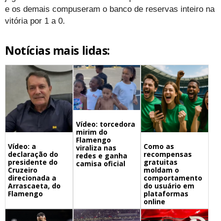
e os demais compuseram o banco de reservas inteiro na
vitória por 1 a 0.
Notícias mais lidas:
Vídeo: torcedora
mirim do
Flamengo
Vídeo: a
Como as
viraliza nas
declaração do
recompensas
redes e ganha
presidente do
gratuitas
camisa oficial
Cruzeiro
moldam o
direcionada a
comportamento
Arrascaeta, do
do usuário em
Flamengo
plataformas
online